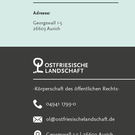
Adresse:
Georgswall 1-5
26603 Aurich
-Körperschaft des öffentlichen Rechts-
04941 1799-0
ol@ostfriesischelandschaft.de
Georgswall 1-5 | 26603 Aurich