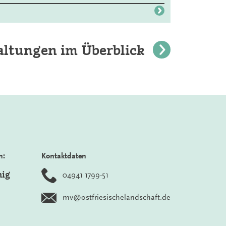
altungen im Überblick
n:
Kontaktdaten
nig
04941 1799-51
mv@ostfriesischelandschaft.de