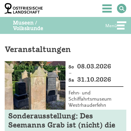
Z
u
Hauptmenü
m
I
Museen /
n
Menü
Abte
Volkskunde
h
a
l
t
Veranstaltungen
S
p
r
08.03.2026
So
i
–
n
31.10.2026
Sa
g
e
n
Fehn- und
Schiffahrtsmuseum
Westrhauderfehn
Sonderausstellung: Des
Seemanns Grab ist (nicht) die