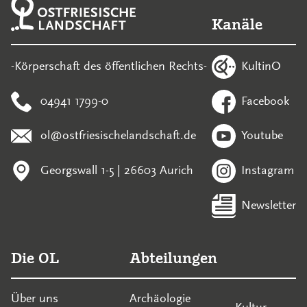
Kanäle
KultinO
-Körperschaft des öffentlichen Rechts-
04941 1799-0
Facebook
ol@ostfriesischelandschaft.de
Youtube
Georgswall 1-5 | 26603 Aurich
Instagram
Newsletter
Die OL
Abteilungen
Über uns
Archäologie
Kultur