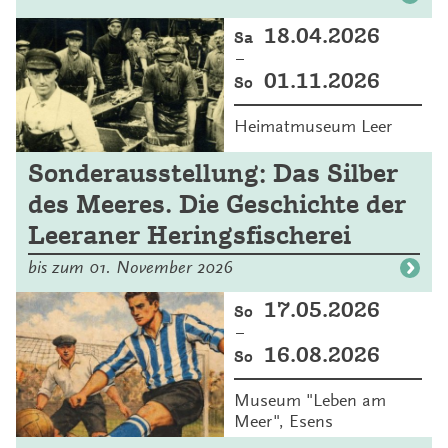
18.04.2026
Sa
–
01.11.2026
So
Heimatmuseum Leer
Sonderausstellung: Das Silber
des Meeres. Die Geschichte der
Leeraner Heringsfischerei
bis zum 01. November 2026
17.05.2026
So
–
16.08.2026
So
Museum "Leben am
Meer", Esens