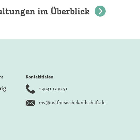
altungen im Überblick
n:
Kontaktdaten
nig
04941 1799-51
mv@ostfriesischelandschaft.de