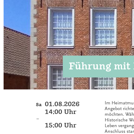
Führung mit
01.08.2026
Im Heimatmuse
Sa
Angebot richt
14:00 Uhr
möchten. Währ
–
Historische W
15:00 Uhr
Leben vergang
Anschluss sta