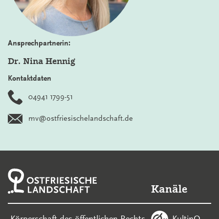
Ansprechpartnerin:
Dr. Nina Hennig
Kontaktdaten
04941 1799-51
mv@ostfriesischelandschaft.de
Kanäle
KultinO
-Körperschaft des öffentlichen Rechts-