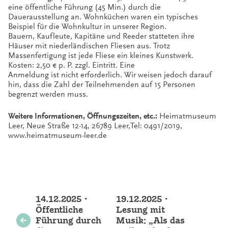
eine öffentliche Führung (45 Min.) durch die
Dauerausstellung an. Wohnküchen waren ein typisches
Beispiel für die Wohnkultur in unserer Region.
Bauern, Kaufleute, Kapitäne und Reeder statteten ihre
Häuser mit niederländischen Fliesen aus. Trotz
Massenfertigung ist jede Fliese ein kleines Kunstwerk.
Kosten: 2,50 € p. P. zzgl. Eintritt. Eine
Anmeldung ist nicht erforderlich. Wir weisen jedoch darauf
hin, dass die Zahl der Teilnehmenden auf 15 Personen
begrenzt werden muss.
Weitere Informationen, Öffnungszeiten, etc.:
Heimatmuseum
Leer, Neue Straße 12-14, 26789 Leer,Tel: 0491/2019,
www.heimatmuseum-leer.de
Weitere
14.12.2025 •
19.12.2025 •
Veranstaltungen
Öffentliche
Lesung mit
Führung durch
Musik: „Als das