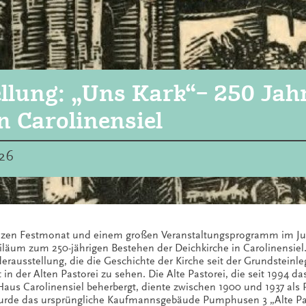
llung: „Uns Kark“– 250 Jah
n Carolinensiel
026
zen Festmonat und einem großen Veranstaltungsprogramm im Juni
iläum zum 250-jährigen Bestehen der Deichkirche in Carolinensiel
erausstellung, die die Geschichte der Kirche seit der Grundsteinl
t in der Alten Pastorei zu sehen. Die Alte Pastorei, die seit 199
Haus Carolinensiel beherbergt, diente zwischen 1900 und 1937 al
urde das ursprüngliche Kaufmannsgebäude Pumphusen 3 „Alte Pas