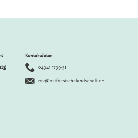
n:
Kontaktdaten
nig
04941 1799-51
mv@ostfriesischelandschaft.de