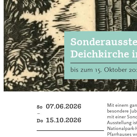
Sonderausste
Deichkirche i
bis zum 15. Oktober 2
07.06.2026
Mit einem gan
So
besondere Jub
–
mit einer Sond
15.10.2026
Do
Ausstellung is
Nationalpark-
Pfarrhauses w