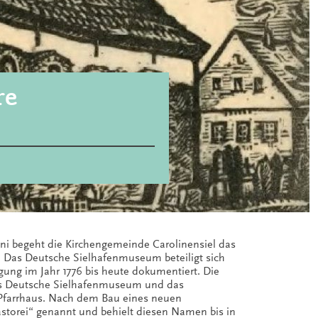
re
 begeht die Kirchengemeinde Carolinensiel das
. Das Deutsche Sielhafenmuseum beteiligt sich
egung im Jahr 1776 bis heute dokumentiert. Die
4 das Deutsche Sielhafenmuseum und das
s Pfarrhaus. Nach dem Bau eines neuen
torei“ genannt und behielt diesen Namen bis in