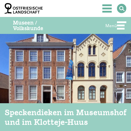
Z
u
Hauptmenü
m
I
Museen /
n
Menü
Abte
Volkskunde
h
a
l
t
S
p
r
i
n
g
e
n
Speckendieken im Museumshof
und im Klotteje-Huus