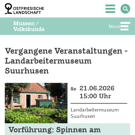
Z
u
Hauptmenü
m
I
Museen /
n
Menü
Abte
Volkskunde
h
a
l
t
Vergangene Veranstaltungen -
S
Landarbeitermuseum
p
r
Suurhusen
i
n
g
21.06.2026
e
So
n
15:00 Uhr
Landarbeitermuseum
Suurhusen
Vorführung: Spinnen am