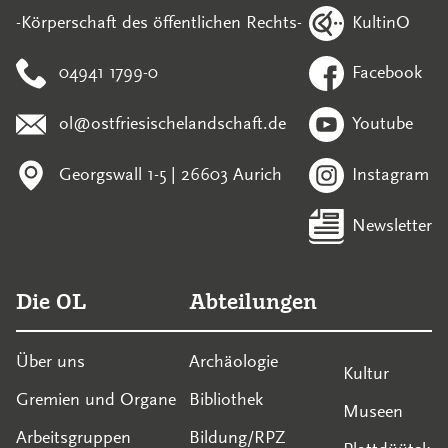
KultinO
-Körperschaft des öffentlichen Rechts-
04941 1799-0
Facebook
ol@ostfriesischelandschaft.de
Youtube
Georgswall 1-5 | 26603 Aurich
Instagram
Newsletter
Die OL
Abteilungen
Über uns
Archäologie
Kultur
Gremien und Organe
Bibliothek
Museen
Arbeitsgruppen
Bildung/RPZ