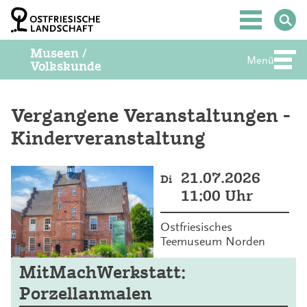
Z
u
Hauptmenü
m
I
Museen /
n
Menü
Abte
Volkskunde
h
a
l
t
Vergangene Veranstaltungen -
S
Kinderveranstaltung
p
r
i
n
21.07.2026
Di
g
11:00 Uhr
e
n
Ostfriesisches
Teemuseum Norden
MitMachWerkstatt:
Porzellanmalen