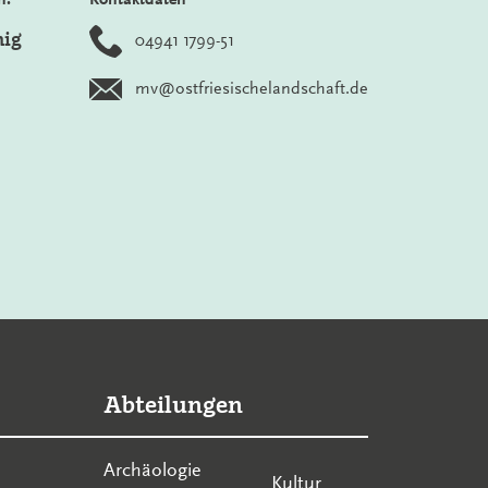
nig
04941 1799-51
mv@ostfriesischelandschaft.de
Abteilungen
Archäologie
Kultur