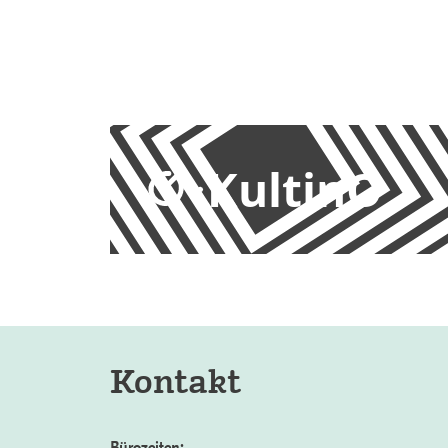
KultinO
Kontakt
Bürozeiten: