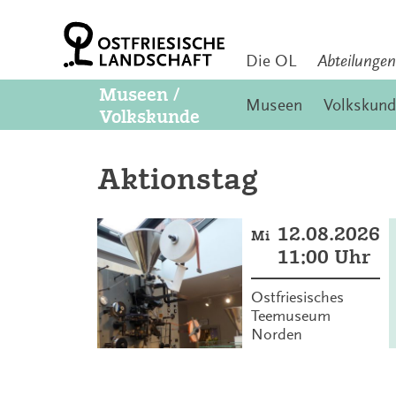
Z
u
m
I
Die OL
Abteilungen
n
Museen /
h
Museen
Volkskund
a
Volkskunde
l
t
S
Aktionstag
p
r
i
n
12.08.2026
Mi
g
11:00 Uhr
e
n
Ostfriesisches
Teemuseum
Norden