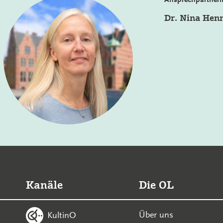
Dr. Nina Hen
Kanäle
Die OL
Über uns
KultinO