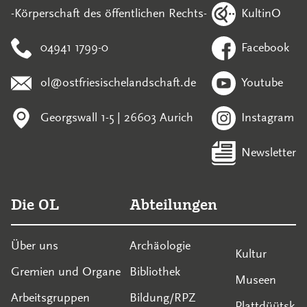
KultinO
-Körperschaft des öffentlichen Rechts-
04941 1799-0
Facebook
ol@ostfriesischelandschaft.de
Youtube
Georgswall 1-5 | 26603 Aurich
Instagram
Newsletter
Die OL
Abteilungen
Über uns
Archäologie
Kultur
Gremien und Organe
Bibliothek
Museen
Arbeitsgruppen
Bildung/RPZ
Plattdüütsk