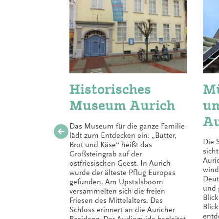
Historisches
Mü
Museum Aurich
um
Au
Das Museum für die ganze Familie
lädt zum Entdecken ein. „Butter,
Die 
Brot und Käse“ heißt das
sich
Großsteingrab auf der
Auri
ostfriesischen Geest. In Aurich
wind
wurde der älteste Pflug Europas
Deut
gefunden. Am Upstalsboom
und 
versammelten sich die freien
Blic
Friesen des Mittelalters. Das
Blic
Schloss erinnert an die Auricher
entd