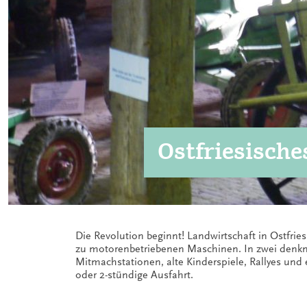
Ostfriesisc
Die Revolution beginnt! Landwirtschaft in Ostfri
zu motorenbetriebenen Maschinen. In zwei denkm
Mitmachstationen, alte Kinderspiele, Rallyes und
oder 2-stündige Ausfahrt.