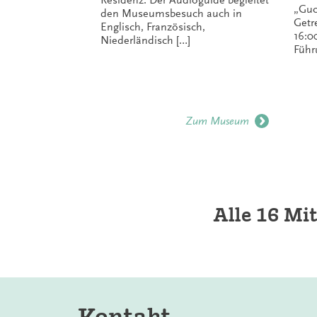
Residenz. Der Audioguide begleitet
„Guc
den Museumsbesuch auch in
Getr
Englisch, Französisch,
16:0
Niederländisch […]
Führ
Zum Museum
Alle 16 Mi
Kontakt