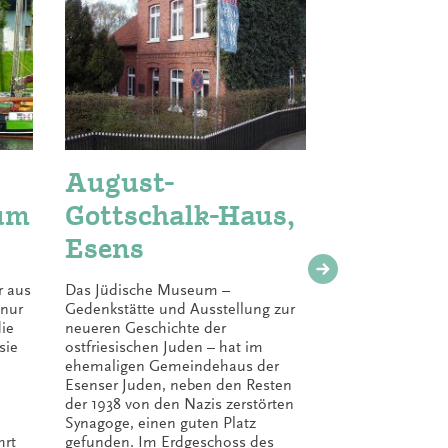
August-
Muse
um
Gottschalk-Haus,
am Me
Esens
Das Harling
antike Atlan
r aus
Das Jüdische Museum –
der Marsch
 nur
Gedenkstätte und Ausstellung zur
ganzen Dörf
die
neueren Geschichte der
Jahrhunder
sie
ostfriesischen Juden – hat im
steigenden
ehemaligen Gemeindehaus der
versunken.
Esenser Juden, neben den Resten
Gebäudeen
der 1938 von den Nazis zerstörten
zeigt eindr
Synagoge, einen guten Platz
versunkene
hrt
gefunden. Im Erdgeschoss des