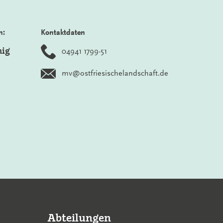
n:
Kontaktdaten
nig
04941 1799-51
mv@ostfriesischelandschaft.de
Abteilungen