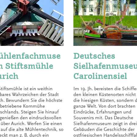
hlenfachmuse
Deutsches
 Stiftsmühle
Sielhafenmuse
rich
Carolinensiel
Stiftsmühle ist ein weithin
Im 19. Jh. bereisten die Schiffe
tbares Wahrzeichen der Stadt
den kleinen Küstenorten nicht
ch. Bewundern Sie die höchste
die hiesigen Küsten, sondern 
betriebene Kornmühe
ganze Welt. Von dort brachten 
schlands. Steigen Sie hinauf
Eindrücke, Erfahrungen und
genießen den eindrucksvollen
Souvenirs mit. Das Deutsche
k über Aurich. Werfen Sie einen
Sielhafenmuseum zeigt in drei
k auf die alte Mühlentechnik, so
Gebäuden die Geschichte der
eckt man z. B. durch ein
ostfriesischen Handelsschifffa