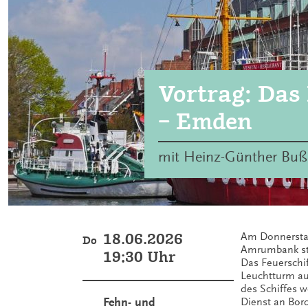
Vortrag: Das
– Emden
mit Heinz-Günther Buß
18.06.2026
Am Donnerstag
Do
Amrumbank st
19:30 Uhr
Das Feuerschi
Leuchtturm au
des Schiffes w
Fehn- und
Dienst an Bor