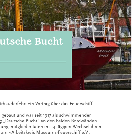
utsche Bucht
rhauderfehn ein Vortrag über das Feuerschiff
g gebaut und war seit 1917 als schwimmender
ung „Deutsche Bucht“ an den beiden Bordwänden
atzungsmitglieder taten im 14-tägigen Wechsel ihren
vom »Arbeitskreis Museums-Feuerschiff e.V.,