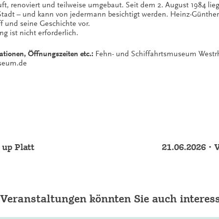
t, renoviert und teilweise umgebaut. Seit dem 2. August 1984 li
 Stadt – und kann von jedermann besichtigt werden. Heinz-Günthe
iff und seine Geschichte vor.
 ist nicht erforderlich.
ationen, Öffnungszeiten etc.:
Fehn- und Schiffahrtsmuseum Westrha
useum.de
 up Platt
21.06.2026 •
 Veranstaltungen könnten Sie auch interess