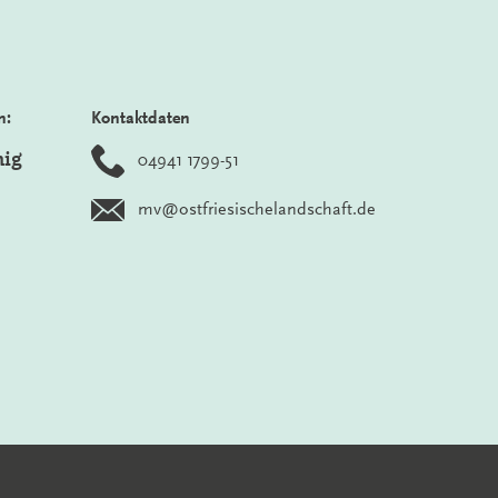
n:
Kontaktdaten
nig
04941 1799-51
mv@ostfriesischelandschaft.de