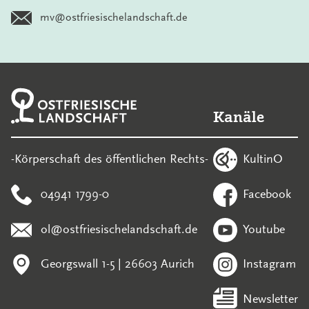
mv@ostfriesischelandschaft.de
Kanäle
KultinO
-Körperschaft des öffentlichen Rechts-
04941 1799-0
Facebook
ol@ostfriesischelandschaft.de
Youtube
Georgswall 1-5 | 26603 Aurich
Instagram
Newsletter