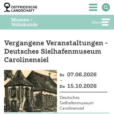
Z
u
Hauptmenü
m
I
Museen /
n
Menü
Abte
Volkskunde
h
a
l
t
Vergangene Veranstaltungen -
S
Deutsches Sielhafenmuseum
p
r
Carolinensiel
i
n
g
07.06.2026
e
So
n
–
15.10.2026
Do
Deutsches
Sielhafenmuseum
Carolinensiel