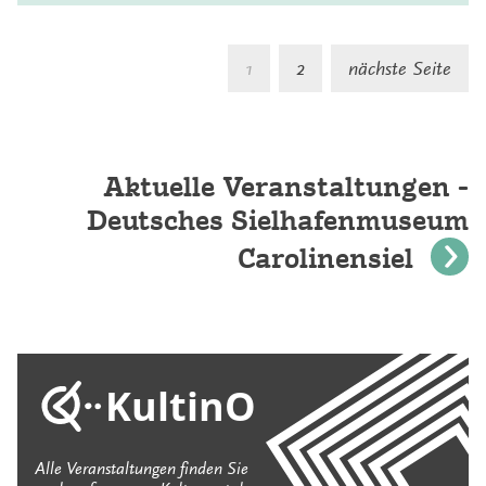
S
1
2
nächste Seite
d
B
Aktuelle Veranstaltungen -
Deutsches Sielhafenmuseum
Carolinensiel
KultinO
Alle Veranstaltungen finden Sie