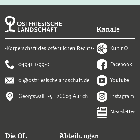
Kanäle
KultinO
-Körperschaft des öffentlichen Rechts-
04941 1799-0
Facebook
ol@ostfriesischelandschaft.de
Youtube
Georgswall 1-5 | 26603 Aurich
Instagram
Newsletter
Die OL
Abteilungen