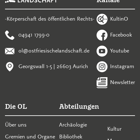
KultinO
-Körperschaft des öffentlichen Rechts-
04941 1799-0
Facebook
ol@ostfriesischelandschaft.de
Youtube
Georgswall 1-5 | 26603 Aurich
Instagram
Newsletter
Die OL
Abteilungen
Über uns
Archäologie
Kultur
Gremien und Organe
Bibliothek