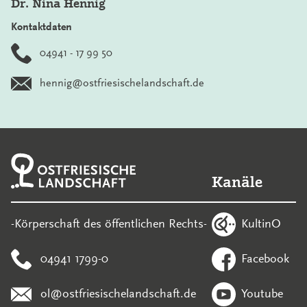
Dr. Nina Hennig
Kontaktdaten
04941 - 17 99 50
hennig@ostfriesischelandschaft.de
Kanäle
KultinO
-Körperschaft des öffentlichen Rechts-
04941 1799-0
Facebook
ol@ostfriesischelandschaft.de
Youtube