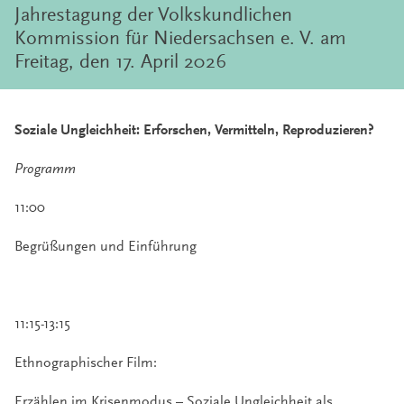
Jahrestagung der Volkskundlichen
Kommission für Niedersachsen e. V. am
Freitag, den 17. April 2026
Soziale Ungleichheit:
Erforschen, Vermitteln,
Reproduzieren?
Programm
11:00
Begrüßungen und Einführung
11:15-13:15
Ethnographischer Film:
Erzählen im Krisenmodus – Soziale Ungleichheit als