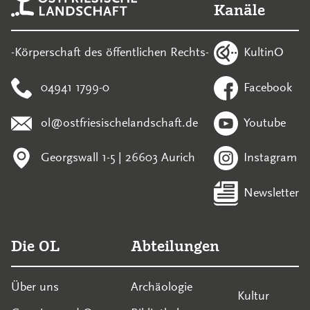
Kanäle
KultinO
-Körperschaft des öffentlichen Rechts-
04941 1799-0
Facebook
ol@ostfriesischelandschaft.de
Youtube
Georgswall 1-5 | 26603 Aurich
Instagram
Newsletter
Die OL
Abteilungen
Über uns
Archäologie
Kultur