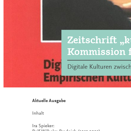
Zeitschrift „
Kommission f
Digitale Kulturen zwisc
Aktuelle Ausgabe
Inhalt
Ira Spieker: