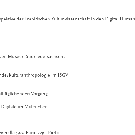
rspektive der Empirischen Kulturwissenschaft in den Digital Human
in den Museen Südniedersachsens
kunde/Kulturanthropologie im ISGV
lltäglichenden Vorgang
 Digitale im Materiellen
zelheft 15,00 Euro, zzgl. Porto