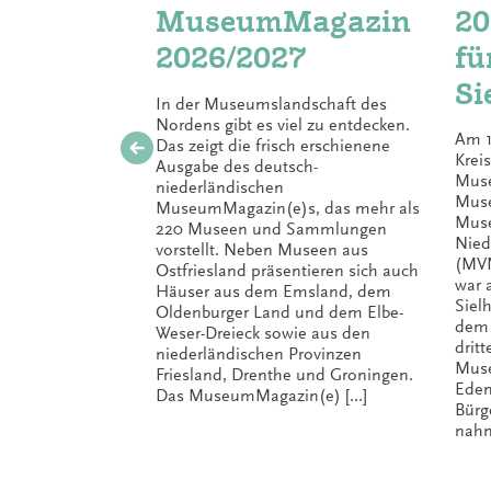
MuseumMagazin
20
2026/2027
fü
Si
In der Museumslandschaft des
in
Nordens gibt es viel zu entdecken.
Am 1
Das zeigt die frisch erschienene
Krei
Ausgabe des deutsch-
Mus
niederländischen
Muse
MuseumMagazin(e)s, das mehr als
Muse
220 Museen und Sammlungen
Nied
vorstellt. Neben Museen aus
(MVN
Ostfriesland präsentieren sich auch
war 
Häuser aus dem Emsland, dem
Siel
Oldenburger Land und dem Elbe-
dem 
Weser-Dreieck sowie aus den
drit
niederländischen Provinzen
Muse
Friesland, Drenthe und Groningen.
Eden
Das MuseumMagazin(e) […]
Bürg
nahm