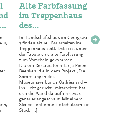
l
Alte Farbfassung
Die 
und
im Treppenhaus
des
seu
des
Muse
Landschaftshaus
s Ostf
er
Im Landschaftshaus im Georgswall
Das zum 1. 
hn
es entdeckt
ins L
e 15
3 finden aktuell Bauarbeiten im
Projekt hat
Treppenhaus statt. Dabei ist unter
Sammlungsb
der Tapete eine alte Farbfassung
Verbundmus
zum Vorschein gekommen.
präsentier
Diplom-Restauratorin Tanja Pieper-
der Bewahr
ter
Beenken, die in dem Projekt „Die
zu unterstü
Sammlungen des
die Musee
Museumsverbunds Ostfriesland –
Projektmit
ins Licht gerückt“ mitarbeitet, hat
Objekte aus
sich die Wand daraufhin etwas
interessant
genauer angeschaut. Mit einem
thematisch
ann,
Skalpell entfernte sie behutsam ein
oder Highl
r
Stück […]
Sie werden 
e