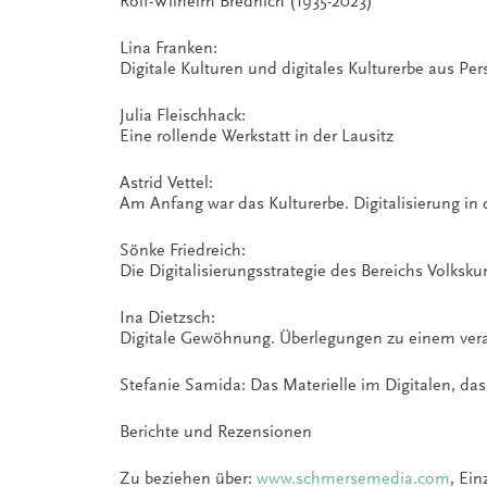
Rolf-Wilhelm Brednich (1935-2023)
Lina Franken:
Digitale Kulturen und digitales Kulturerbe aus Pe
Julia Fleischhack:
Eine rollende Werkstatt in der Lausitz
Astrid Vettel:
Am Anfang war das Kulturerbe. Digitalisierung 
Sönke Friedreich:
Die Digitalisierungsstrategie des Bereichs Volks
Ina Dietzsch:
Digitale Gewöhnung. Überlegungen zu einem vera
Stefanie Samida: Das Materielle im Digitalen, das
Berichte und Rezensionen
Zu beziehen über:
www.schmersemedia.com
, Ein