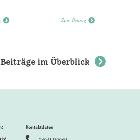
g
Zum Beitrag
 Beiträge im Überblick
n:
Kontaktdaten
nig
04941 1799-51