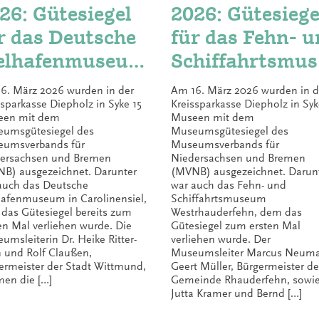
26: Gütesiegel
2026: Gütesiege
r das Deutsche
für das Fehn- 
elhafenmuseum
Schiffahrtsmu
 Carolinensiel
m
6. März 2026 wurden in der
Am 16. März 2026 wurden in d
Westrhauderfe
ssparkasse Diepholz in Syke 15
Kreissparkasse Diepholz in Syk
een mit dem
Museen mit dem
umsgütesiegel des
Museumsgütesiegel des
umsverbands für
Museumsverbands für
ersachsen und Bremen
Niedersachsen und Bremen
B) ausgezeichnet. Darunter
(MVNB) ausgezeichnet. Darun
auch das Deutsche
war auch das Fehn- und
hafenmuseum in Carolinensiel,
Schiffahrtsmuseum
das Gütesiegel bereits zum
Westrhauderfehn, dem das
ten Mal verliehen wurde. Die
Gütesiegel zum ersten Mal
umsleiterin Dr. Heike Ritter-
verliehen wurde. Der
 und Rolf Claußen,
Museumsleiter Marcus Neum
ermeister der Stadt Wittmund,
Geert Müller, Bürgermeister de
en die […]
Gemeinde Rhauderfehn, sowi
Jutta Kramer und Bernd […]